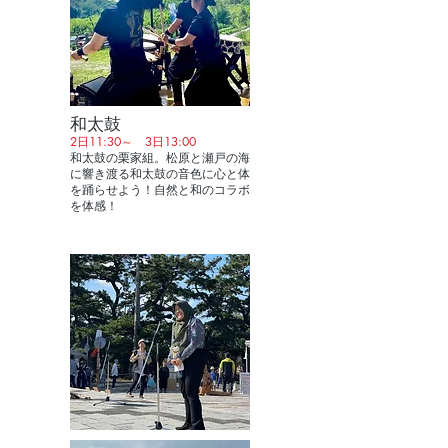
和太鼓
2日11:30～ 3日13:00
和太鼓の栗家組。松原と瀬戸の海
に響き渡る和太鼓の音色に心と体
を踊らせよう！自然と和のコラボ
を体感！