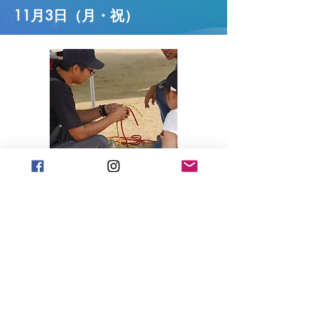
11月3日（月・祝）
生きる力検定
10:00～15:00
自然の中での生存術や、災害時の
対応力を遊びながら楽しくチェッ
ク！あなたの生きるチカラは何
級？