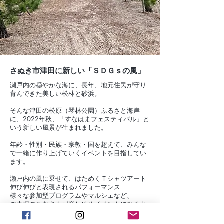
​さぬき市津田に新しい「ＳＤＧｓの風」
瀬戸内の穏やかな海に、長年、地元住民が守り
育んできた美しい松林と砂浜。​​
そんな津田の松原（琴林公園）ふるさと海岸
に、2022年秋、「すなはまフェスティバル」と
いう新しい風景が生まれました。
​​​年齢・性別・民族・宗教・国を超えて、みんな
で一緒に作り上げていくイベントを目指してい
ます。
​​瀬戸内の風に乗せて、はためくＴシャツアート
伸び伸びと表現されるパフォーマンス
様々な参加型プログラムやマルシェなど、
ご来場のみなさんが楽しめるイベントになるよ
うに、スタッフ一同準備を進めてまいります。​​