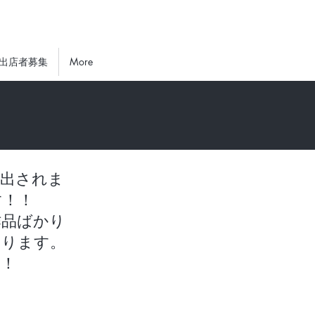
6出店者募集
More
選出されま
す！！
品ばかり
おります。
す！