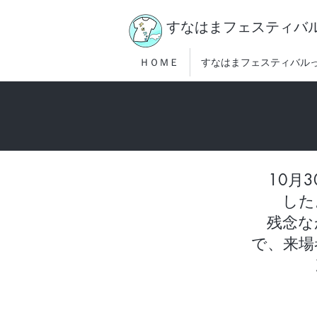
すなはまフェスティバ
ＨＯＭＥ
すなはまフェスティバル
10月3
した
残念な
で、来場
​