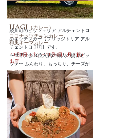
HAGI
（カレー）
綾川町のピッツェリア アルチェントロ
ココナッツチキンカレー、
のキッチンカー【フリッジトリア アル
和風キーマカレー
チェントロ🇮🇹】です。
11月1日（土）～11月3日（月・祝）
〜世界大会３位入賞の職人の揚げピッ
出店
ツァ〜 ふんわり、もっちり、チーズが
とろーり♡中には美味しい具材がたー
っぷり！ナポリ伝統のピッツァフリッ
タ（揚げピッツァ）揚げたて、出来立
てをお渡しします♪