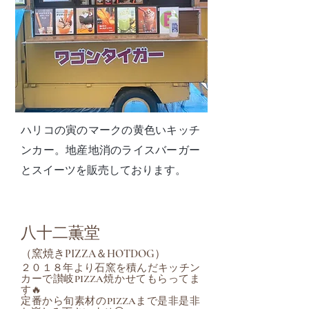
ハリコの寅のマークの黄色いキッチ
ンカー。地産地消のライスバーガー
とスイーツを販売しております。
八十二薫堂
（窯焼きPIZZA＆HOTDOG）
２０１８年より石窯を積んだキッチン
カーで讃岐PIZZA焼かせてもらってま
す🔥
定番から旬素材のPIZZAまで是非是非