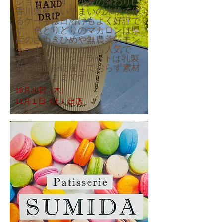
ショップです。小麦の替わりに
香川県産おいでまいの米粉で作
るケーキは口溶けもよく好評で
す。色とりどりのマカロンは県
産のさぬきひめや無農薬レモン
ケーキを使用した物も人気で
す。果実100%ジェラートは乳製
品や油脂を使用しておらず素材
の味そのままです。
10月30日（木）
11月１日（土）出店